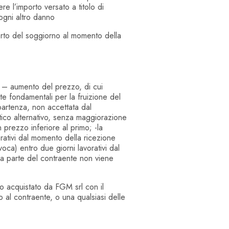
e l’importo versato a titolo di
 ogni altro danno
o del soggiorno al momento della
i: – aumento del prezzo, di cui
te fondamentali per la fruizione del
partenza, non accettata dal
istico alternativo, senza maggiorazione
 prezzo inferiore al primo; -la
orativi dal momento della ricezione
oca) entro due giorni lavorativi dal
 da parte del contraente non viene
ico acquistato da FGM srl con il
 al contraente, o una qualsiasi delle