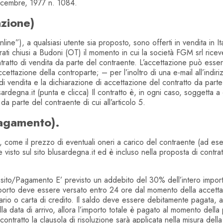
dicembre, 1977 n. 1084.
azione)
nline”), a qualsiasi utente sia proposto, sono offerti in vendita in Itali
erati chiusi a Budoni (OT) il momento in cui la società FGM srl ric
contratto di vendita da parte del contraente. L’accettazione può es
ccettazione della controparte; – per l’inoltro di una e-mail all’indiri
i vendita e la dichiarazione di accettazione del contratto da parte
ardegna.it (punta e clicca) Il contratto è, in ogni caso, soggetta a d
a parte del contraente di cui all’articolo 5.
pagamento).
co, come il prezzo di eventuali oneri a carico del contraente (ad es
e visto sul sito blusardegna.it ed è incluso nella proposta di contratto
Pagamento E’ previsto un addebito del 30% dell’intero import
porto deve essere versato entro 24 ore dal momento della accettaz
cario o carta di credito. Il saldo deve essere debitamente pagata, a
lla data di arrivo, allora l’importo totale è pagato al momento del
contratto la clausola di risoluzione sarà applicata nella misura della