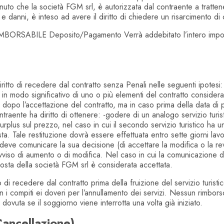
uto che la società FGM srl, è autorizzata dal contraente a trattener
 e danni, è inteso ad avere il diritto di chiedere un risarcimento di
SABILE Deposito/Pagamento Verrà addebitato l’intero import
iritto di recedere dal contratto senza Penali nelle seguenti ipotes
a in modo significativo di uno o più elementi del contratto considera
 dopo l’accettazione del contratto, ma in caso prima della data di 
ontraente ha diritto di ottenere: -godere di un analogo servizio tur
rplus sul prezzo, nel caso in cui il secondo servizio turistico ha un
ta. Tale restituzione dovrà essere effettuata entro sette giorni lav
e deve comunicare la sua decisione (di accettare la modifica o la rev
l’avviso di aumento o di modifica. Nel caso in cui la comunicazione
oposta della società FGM srl è considerata accettata.
o di recedere dal contratto prima della fruizione del servizio turist
i compiti ei doveri per l’annullamento dei servizi. Nessun rimborso
 dovuta se il soggiorno viene interrotta una volta già iniziato.
Cancellazione)