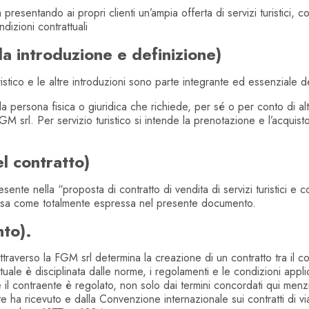
resentando ai propri clienti un’ampia offerta di servizi turistici, c
dizioni contrattuali
lla introduzione e definizione)
uristico e le altre introduzioni sono parte integrante ed essenziale d
a persona fisica o giuridica che richiede, per sé o per conto di altri,
FGM srl. Per servizio turistico si intende la prenotazione e l’acqui
l contratto)
esente nella “proposta di contratto di vendita di servizi turistic
a come totalmente espressa nel presente documento.
to).
 attraverso la FGM srl determina la creazione di un contratto tra il co
uale è disciplinata dalle norme, i regolamenti e le condizioni applic
il contraente è regolato, non solo dai termini concordati qui menzi
nte ha ricevuto e dalla Convenzione internazionale sui contratti di 