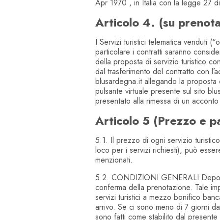
Apr 1970 , in Italia con la legge 27 
Articolo 4. (su prenot
I Servizi turistici telematica venduti (“o
particolare i contratti saranno consid
della proposta di servizio turistico 
dal trasferimento del contratto con l’a
blusardegna.it allegando la proposta d
pulsante virtuale presente sul sito blus
presentato alla rimessa di un acconto d
Articolo 5 (Prezzo e 
5.1. Il prezzo di ogni servizio turisti
loco per i servizi richiesti), può esser
menzionati.
5.2. CONDIZIONI GENERALI Deposito/
conferma della prenotazione. Tale im
servizi turistici a mezzo bonifico ban
arrivo. Se ci sono meno di 7 giorni da
sono fatti come stabilito dal presente 