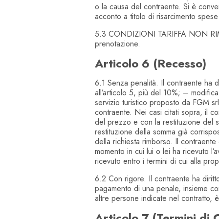
o la causa del contraente. Si è conven
acconto a titolo di risarcimento spese
5.3 CONDIZIONI TARIFFA NON RIMBOR
prenotazione.
Articolo 6 (Recesso)
6.1 Senza penalità. Il contraente ha d
all’articolo 5, più del 10%; – modific
servizio turistico proposto da FGM srl
contraente. Nei casi citati sopra, il c
del prezzo e con la restituzione del su
restituzione della somma già corrispos
della richiesta rimborso. Il contraent
momento in cui lui o lei ha ricevuto 
ricevuto entro i termini di cui alla pr
6.2 Con rigore. Il contraente ha diritt
pagamento di una penale, insieme con 
altre persone indicate nel contratto, è
Articolo 7 (Termini di 