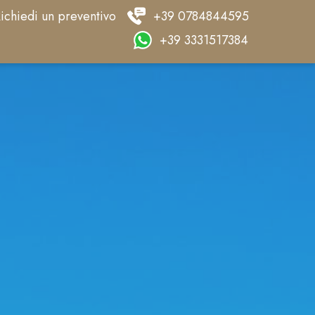
ichiedi un preventivo
+39 0784844595
+39 3331517384