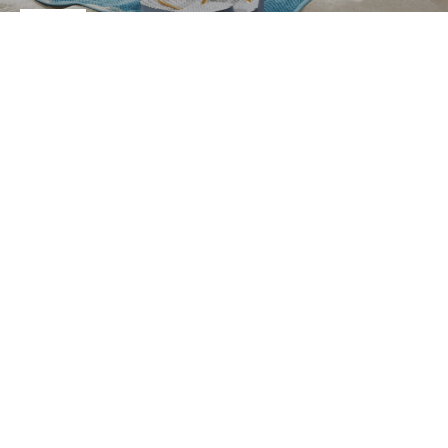
le tue vacanze sull’isola
Fgm Srl
Via delle Camelie 7/25 08020 Porto Ottiolu – Budoni (SS)
C.F e P.IVA: 17095201004
REA: NU-120067
CCIAA: L-ZG0RZNR272ZTDTZWFE
+39 0784844595
booking@blusardegna.it
virtual tour