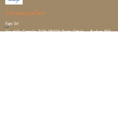
le tue vacanze sull’isola
Fgm Srl
Via delle Camelie 7/25 08020 Porto Ottiolu – Budoni (SS)
C.F e P.IVA: 17095201004
REA: NU-120067
CCIAA: L-ZG0RZNR272ZTDTZWFE
+39 0784844595
booking@blusardegna.it
virtual tour
LE NOSTRE STRUTTURE
Residence Oasi Anfiteatro