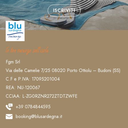
ISCRIVITI
le tue vacanze sull’isola
Fgm Srl
Via delle Camelie 7/25 08020 Porto Ottiolu – Budoni (SS)
C.F e P.IVA: 17095201004
REA: NU-120067
CCIAA: L-ZG0RZNR272ZTDTZWFE
+39 0784844595
booking@blusardegna.it