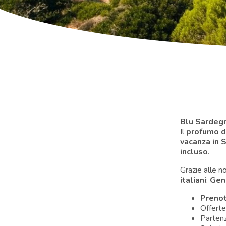
Blu Sardegn
Il
profumo d
vacanza in 
incluso
.
Grazie alle n
italiani
:
Geno
Prenot
Offerte
Partenz