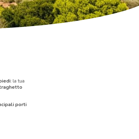
piedi
: la tua
 traghetto
ncipali porti