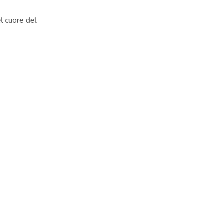
el cuore del
TER
 le