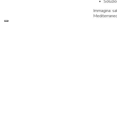
Soluzio
Immagina: sal
Mediterrane
IS
Is