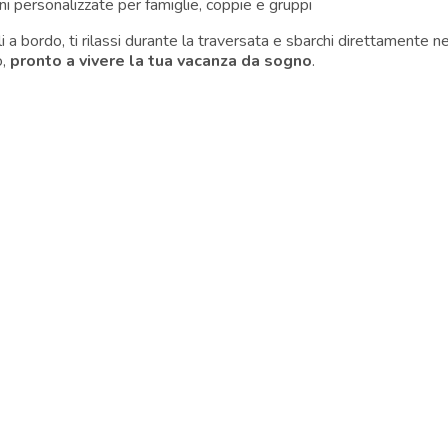
ni personalizzate per famiglie, coppie e gruppi
i a bordo, ti rilassi durante la traversata e sbarchi direttamente n
o,
pronto a vivere la tua vacanza da sogno
.
RICHIEDI DISPONIBILITÀ
CRIVITI ALLA NEWSLET
criviti ora alla nostra newsletter e non perderti
migliori offerte per l’estate!