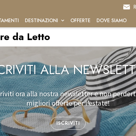
R
TAMENTI
DESTINAZIONI
OFFERTE
DOVE SIAMO
e da Letto
CRIVITI ALLA NEWSLET
criviti ora alla nostra newsletter e non perderti
migliori offerte per l’estate!
ISCRIVITI