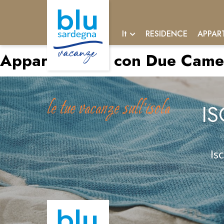
RESIDENCE
APPAR
It
Appartamento con Due Camer
le tue vacanze sull'isola
IS
Is