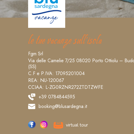
le tue vacanze sull’isola
Fgm Srl
Via delle Camelie 7/25 08020 Porto Ottiolu – Bud
(SS)
C.F e P.IVA: 17095201004
REA: NU-120067
CCIAA: L-ZG0RZNR272ZTDTZWFE
+39 0784844595
booking@blusardegna.it
virtual tour