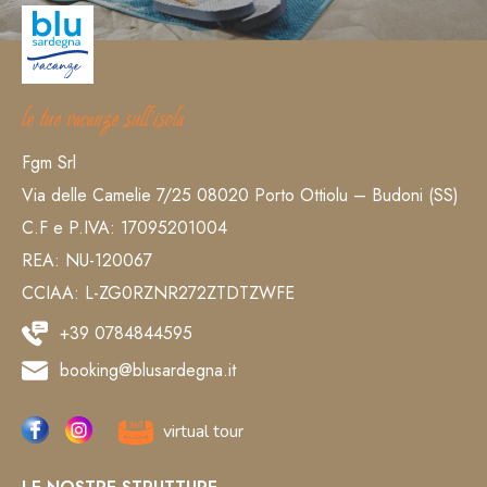
le tue vacanze sull’isola
Fgm Srl
Via delle Camelie 7/25 08020 Porto Ottiolu – Budoni (SS)
C.F e P.IVA: 17095201004
REA: NU-120067
CCIAA: L-ZG0RZNR272ZTDTZWFE
+39 0784844595
booking@blusardegna.it
virtual tour