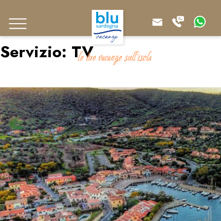
Servizio:
TV
le tue vacanze sull'isola
Le Residenze dei Fiori