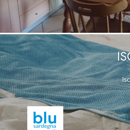
IS
Is