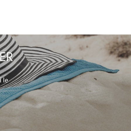
TER
 le