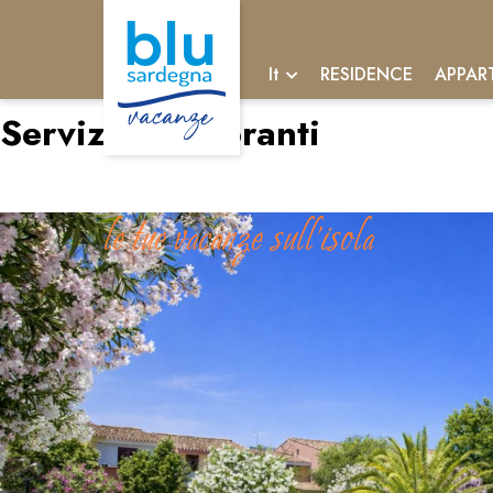
RESIDENCE
APPAR
It
Servizio:
Ristoranti
Residence Oasi Anfiteatro
le tue vacanze sull'isola