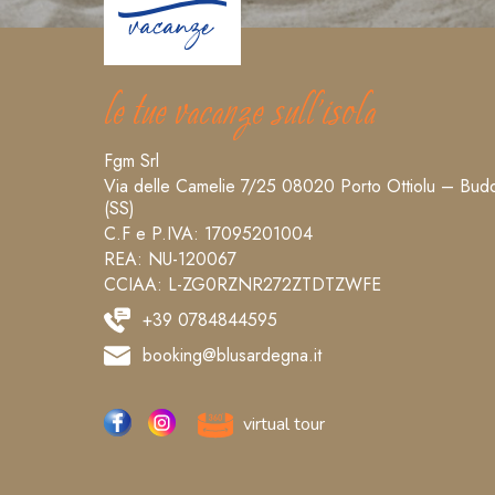
le tue vacanze sull’isola
Fgm Srl
Via delle Camelie 7/25 08020 Porto Ottiolu – Bud
(SS)
C.F e P.IVA: 17095201004
REA: NU-120067
CCIAA: L-ZG0RZNR272ZTDTZWFE
+39 0784844595
booking@blusardegna.it
virtual tour