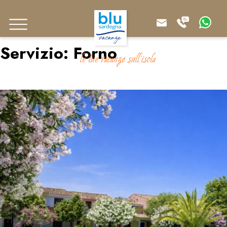
Servizio:
Forno
le tue vacanze sull'isola
Residence Oasi Anfiteatro