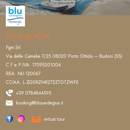
le tue vacanze sull’isola
Fgm Srl
Via delle Camelie 7/25 08020 Porto Ottiolu – Budoni (SS)
C.F e P.IVA: 17095201004
REA: NU-120067
CCIAA: L-ZG0RZNR272ZTDTZWFE
+39 0784844595
booking@blusardegna.it
virtual tour