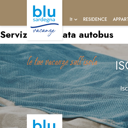
RESIDENCE
APPAR
It
Servizio:
Fermata autobus
le tue vacanze sull'isola
IS
Is