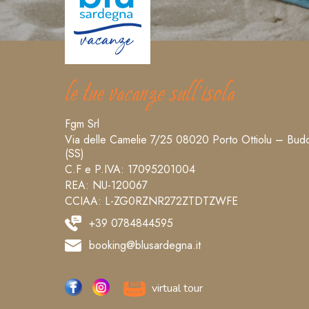
le tue vacanze sull’isola
Fgm Srl
Via delle Camelie 7/25 08020 Porto Ottiolu – Bud
(SS)
C.F e P.IVA: 17095201004
REA: NU-120067
CCIAA: L-ZG0RZNR272ZTDTZWFE
+39 0784844595
booking@blusardegna.it
virtual tour