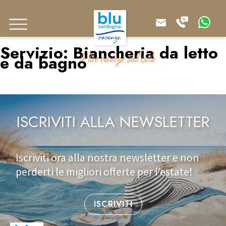
Servizio:
Biancheria da letto
le tue vacanze sull'isola
e da bagno
ISCRIVITI ALLA NEWSLETTER
Iscriviti ora alla nostra newsletter e non
perderti le migliori offerte per l’estate!
ISCRIVITI