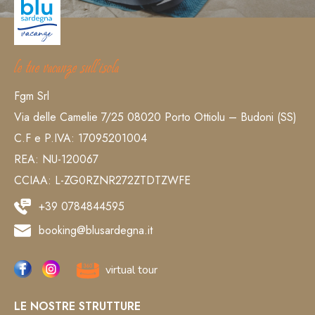
le tue vacanze sull’isola
Fgm Srl
Via delle Camelie 7/25 08020 Porto Ottiolu – Budoni (SS)
C.F e P.IVA: 17095201004
REA: NU-120067
CCIAA: L-ZG0RZNR272ZTDTZWFE
+39 0784844595
booking@blusardegna.it
virtual tour
LE NOSTRE STRUTTURE