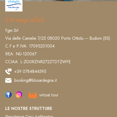
le tue vacanze sull’isola
Fgm Srl
Via delle Camelie 7/25 08020 Porto Ottiolu – Budoni (SS)
C.F e P.IVA: 17095201004
REA: NU-120067
CCIAA: L-ZG0RZNR272ZTDTZWFE
+39 0784844595
booking@blusardegna.it
virtual tour
LE NOSTRE STRUTTURE
Residence Oasi Anfiteatro