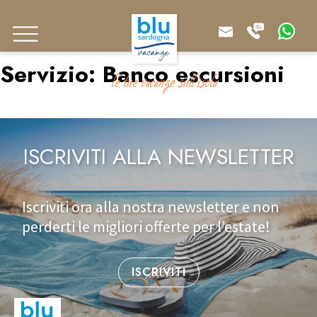
Servizio:
Banco escursioni
le tue vacanze sull'isola
ISCRIVITI ALLA NEWSLETTER
Iscriviti ora alla nostra newsletter e non
perderti le migliori offerte per l’estate!
ISCRIVITI