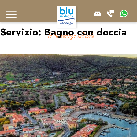
Servizio:
Bagno con doccia
le tue vacanze sull'isola
Le Residenze dei Fiori