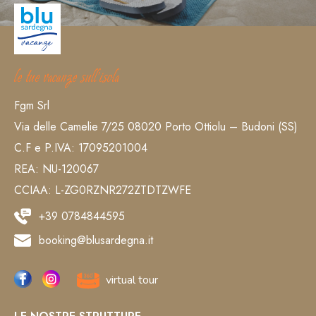
le tue vacanze sull’isola
Fgm Srl
Via delle Camelie 7/25 08020 Porto Ottiolu – Budoni (SS)
C.F e P.IVA: 17095201004
REA: NU-120067
CCIAA: L-ZG0RZNR272ZTDTZWFE
+39 0784844595
booking@blusardegna.it
virtual tour