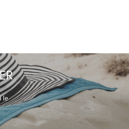
TER
 le