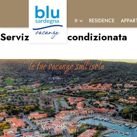
RESIDENCE
APPAR
It
Servizio:
Aria condizionata
Le Residenze dei Fiori
le tue vacanze sull'isola