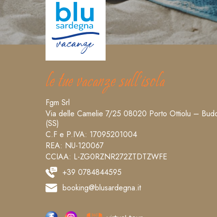
le tue vacanze sull’isola
Fgm Srl
Via delle Camelie 7/25 08020 Porto Ottiolu – Bud
(SS)
C.F e P.IVA: 17095201004
REA: NU-120067
CCIAA: L-ZG0RZNR272ZTDTZWFE
+39 0784844595
booking@blusardegna.it