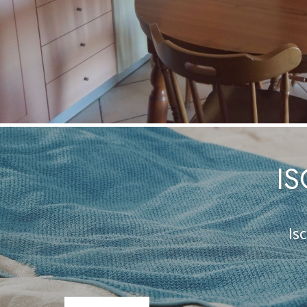
IS
Is