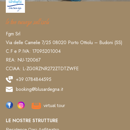
le tue vacanze sull’isola
Fgm Srl
Via delle Camelie 7/25 08020 Porto Ottiolu – Budoni (SS)
C.F e P.IVA: 17095201004
REA: NU-120067
CCIAA: L-ZG0RZNR272ZTDTZWFE
+39 0784844595
booking@blusardegna.it
virtual tour
LE NOSTRE STRUTTURE
Residence Oasi Anfiteatro