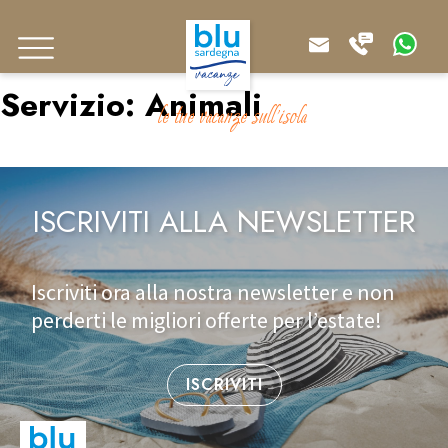
Servizio:
Animali
le tue vacanze sull'isola
ISCRIVITI ALLA NEWSLETTER
Iscriviti ora alla nostra newsletter e non
perderti le migliori offerte per l’estate!
ISCRIVITI