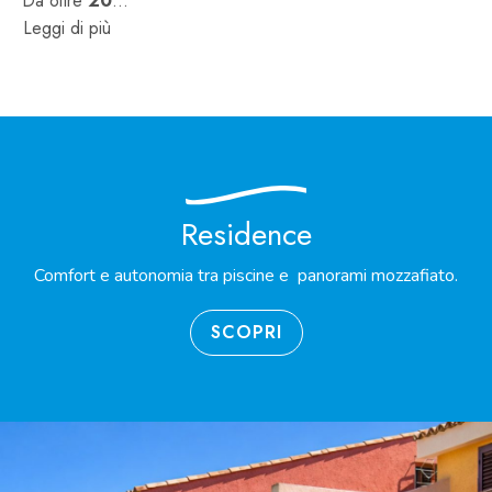
Da oltre
20
...
Leggi di più
Residence
Comfort e autonomia tra piscine e panorami mozzafiato.
SCOPRI