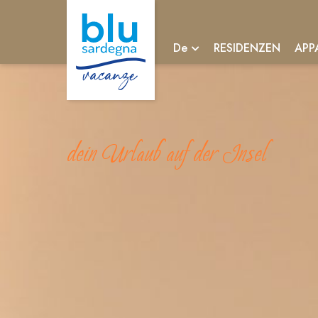
RESIDENZEN
APP
De
dein Urlaub auf der Insel