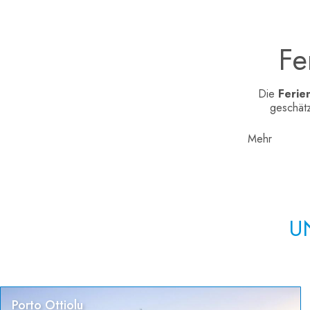
Fe
Die
Ferie
geschätz
Mehr
U
Porto Ottiolu