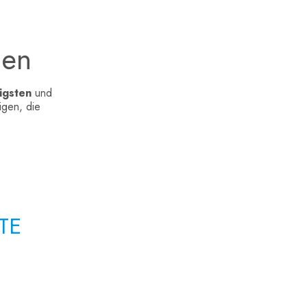
ien
tigsten
und
igen, die
TE