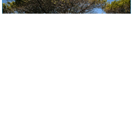
DETAIL
Residenzen von Budoni
6
1800mt
Ab:
14,29€
pro Tag