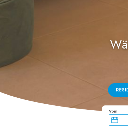
Wäh
RES
Vom