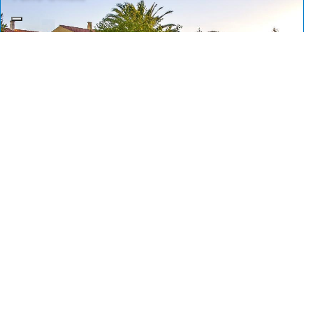
DETAIL
Porto Ottiolu Resort
6
200-900mt
Ab:
7,14€
pro Tag